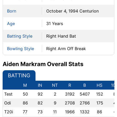
Born
October 4, 1994 Centurion
Age
31 Years
Batting Style
Right Hand Bat
Bowling Style
Right Arm Off Break
Aiden Markram Overall Stats
BATTING
M
IN
NT
R
B
HS
10
Test
50
92
2
3192
5407
152
8
Odi
86
82
9
2708
2766
175
4
T20i
77
73
11
1966
1332
86
-