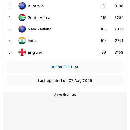
1
131
3138
Australia
2
119
2256
South Africa
3
106
2336
New Zealand
4
104
2714
India
5
99
3158
England
VIEW FULL
Last updated on 07 Aug 2026
Advertisement