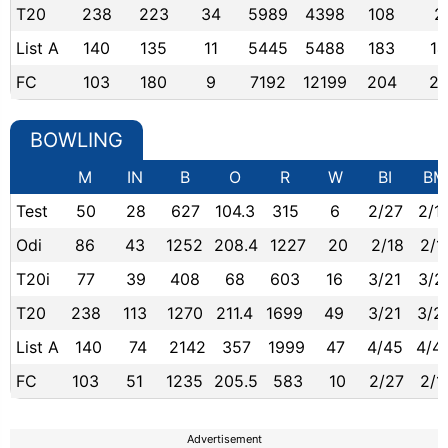
T20
238
223
34
5989
4398
108
2
List A
140
135
11
5445
5488
183
14
FC
103
180
9
7192
12199
204
2
BOWLING
M
IN
B
O
R
W
BI
BM
Test
50
28
627
104.3
315
6
2/27
2/1
Odi
86
43
1252
208.4
1227
20
2/18
2/1
T20i
77
39
408
68
603
16
3/21
3/2
T20
238
113
1270
211.4
1699
49
3/21
3/2
List A
140
74
2142
357
1999
47
4/45
4/4
FC
103
51
1235
205.5
583
10
2/27
2/1
Advertisement