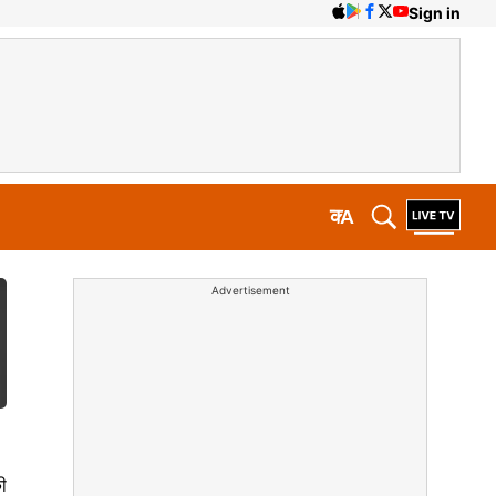
Sign in
क
A
Advertisement
ी