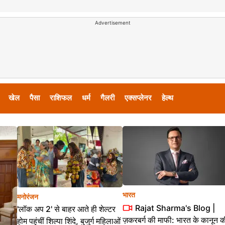
Advertisement
खेल
पैसा
राशिफल
धर्म
गैलरी
एक्सप्लेनर
हेल्थ
भारत
मनोरंजन
Rajat Sharma's Blog |
'लॉक अप 2' से बाहर आते ही शेल्टर
ज़करबर्ग की माफी: भारत के कानून क
होम पहुंचीं शिल्पा शिंदे, बुजुर्ग महिलाओं