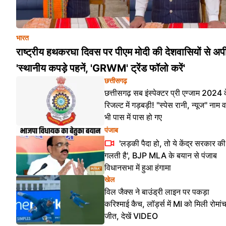
भारत
राष्ट्रीय हथकरघा दिवस पर पीएम मोदी की देशवासियों से अप
'स्थानीय कपड़े पहनें, 'GRWM' ट्रेंड फॉलो करें'
छत्तीसगढ़
छत्तीसगढ़ सब इंस्पेक्टर प्री एग्जाम 2024 
रिजल्ट में गड़बड़ी! ''स्पेस रानी, न्यूज'' नाम व
भी पास में पास हो गए
पंजाब
'लड़की पैदा हो, तो ये केंद्र सरकार की
गलती है', BJP MLA के बयान से पंजाब
विधानसभा में हुआ हंगामा
खेल
विल जैक्स ने बाउंड्री लाइन पर पकड़ा
करिश्माई कैच, लॉर्ड्स में MI को मिली रोमा
जीत, देखें VIDEO