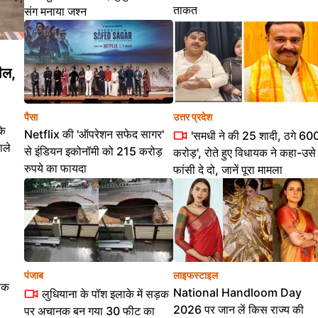
ताकत
संग मनाया जश्न
ील,
पैसा
उत्तर प्रदेश
के
Netflix की 'ऑपरेशन सफेद सागर'
'समधी ने की 25 शादी, ठगे 60
ाले
से इंडियन इकोनॉमी को 215 करोड़
करोड़', रोते हुए विधायक ने कहा-उसे
रुपये का फायदा
फांसी दे दो, जानें पूरा मामला
पंजाब
लाइफस्टाइल
ंचक
National Handloom Day
लुधियाना के पॉश इलाके में सड़क
2026 पर जान लें किस राज्य की
पर अचानक बन गया 30 फीट का