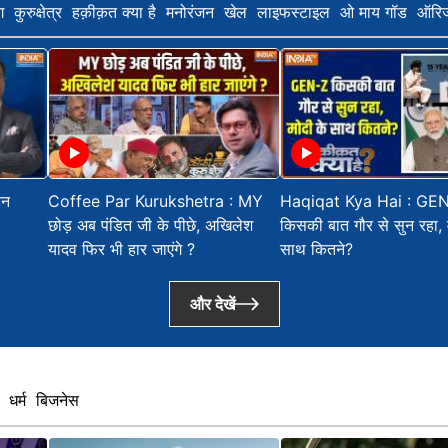
ग
कुरुक्षेत्र
हक़ीक़त क्या है
मनोरंजन
खेल
लाइफस्टाइल
ओ माय गॉड
ऑरि
हन
Coffee Par Kurukshetra : MY
Haqiqat Kya Hai : GE
छोड़ अब पंडित जी के पीछे, अखिलेश
किसकी बात गौर से सुन रहा, 
यादव फिर भी हार जाएंगे ?
साथ कितने?
और देखें
धर्म
बिजनेस