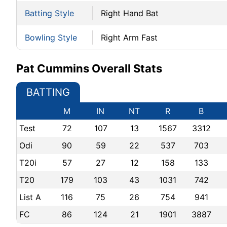
Batting Style
Right Hand Bat
Bowling Style
Right Arm Fast
Pat Cummins Overall Stats
BATTING
M
IN
NT
R
B
Test
72
107
13
1567
3312
Odi
90
59
22
537
703
T20i
57
27
12
158
133
T20
179
103
43
1031
742
List A
116
75
26
754
941
FC
86
124
21
1901
3887