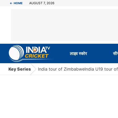
AUGUST 7, 2026
←
HOME
लाइव स्‍कोर
सी
Key Series
India tour of Zimbabwe
India U19 tour o