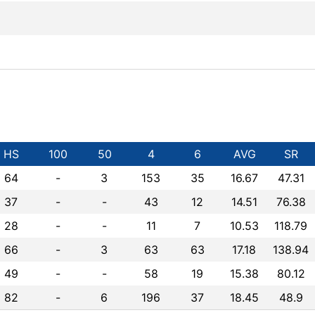
HS
100
50
4
6
AVG
SR
64
-
3
153
35
16.67
47.31
37
-
-
43
12
14.51
76.38
28
-
-
11
7
10.53
118.79
66
-
3
63
63
17.18
138.94
49
-
-
58
19
15.38
80.12
82
-
6
196
37
18.45
48.9