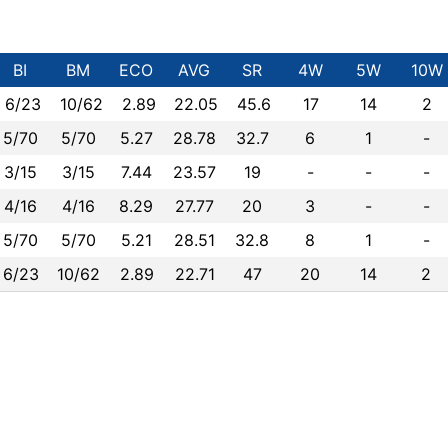
BI
BM
ECO
AVG
SR
4W
5W
10W
6/23
10/62
2.89
22.05
45.6
17
14
2
5/70
5/70
5.27
28.78
32.7
6
1
-
3/15
3/15
7.44
23.57
19
-
-
-
4/16
4/16
8.29
27.77
20
3
-
-
5/70
5/70
5.21
28.51
32.8
8
1
-
6/23
10/62
2.89
22.71
47
20
14
2