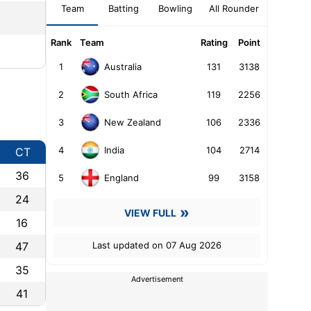
Team
Batting
Bowling
All Rounder
Rank
Team
Rating
Point
Rank
Pl
1
Tr
1
131
3138
Australia
2
Ha
2
119
2256
South Africa
3
Jo
3
106
2336
New Zealand
4
St
5
T
4
104
2714
India
CT
36
5
99
3158
England
24
VIEW FULL
16
47
Last updated on 07 Aug 2026
35
Advertisement
41