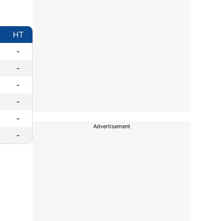
HT
-
-
-
-
-
Advertisement
-