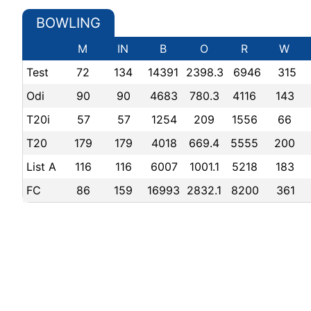
BOWLING
M
IN
B
O
R
W
Test
72
134
14391
2398.3
6946
315
Odi
90
90
4683
780.3
4116
143
T20i
57
57
1254
209
1556
66
T20
179
179
4018
669.4
5555
200
List A
116
116
6007
1001.1
5218
183
FC
86
159
16993
2832.1
8200
361