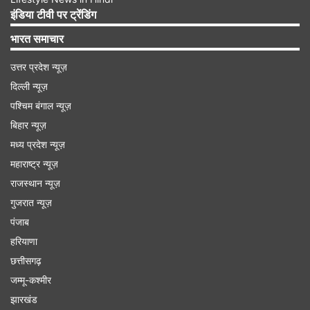
इंडिया टीवी पर ट्रेंडिंग
भारत समाचार
उत्तर प्रदेश न्यूज़
दिल्ली न्यूज़
पश्चिम बंगाल न्यूज़
बिहार न्यूज़
क्यों लौटी शेयरों में तेजी
मध्य प्रदेश न्यूज़
महाराष्ट्र न्यूज़
दरअसल इन दोनों कंपनियों पर भारी कर्ज था जो अब करीब
राजस्थान न्यूज़
करीब खत्म हो गया है। अनिल अंबानी के स्वामित्व वाली
गुजरात न्यूज़
पंजाब
रिलायंस इन्फ्रास्ट्रक्चर लिमिटेड ने भारतीय जीवन बीमा
हरियाणा
निगम (एलआईसी), आईसीआईसीआई बैंक और अन्य
छत्तीसगढ़
कर्जदाताओं का बकाया चुकाने के बाद अपना एकल कर्ज 87
जम्मू-कश्मीर
प्रतिशत घटा लिया है। अब कंपनी पर 475 करोड़ रुपये का
झारखंड