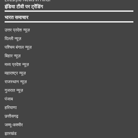
इंडिया टीवी पर ट्रेंडिंग
भारत समाचार
उत्तर प्रदेश न्यूज़
दिल्ली न्यूज़
पश्चिम बंगाल न्यूज़
बिहार न्यूज़
मध्य प्रदेश न्यूज़
ट्विटर अपमानजनक भाषा पर लगाम लगाने के लिए लाएगा
महाराष्ट्र न्यूज़
राजस्थान न्यूज़
‘सेफ्टी मोड’
गुजरात न्यूज़
ट्विटर ने उसके हैंडल पर अपमानजनक और घृणित भाषा का
पंजाब
इस्तेमाल करने वालों पर अंकुश लगाने के लिये एक नया उपाय
हरियाणा
किया है। उसने एक नए ‘सेफ्टी मोड’ फीचर का परीक्षण किया
छत्तीसगढ़
है, जो अपमानजनक या घृणित टिप्पणियां करने वाले खातों को
जम्मू-कश्मीर
सात दिनों के लिए अस्थायी रूप से ब्लॉक कर देगा। ट्विटर ने
झारखंड