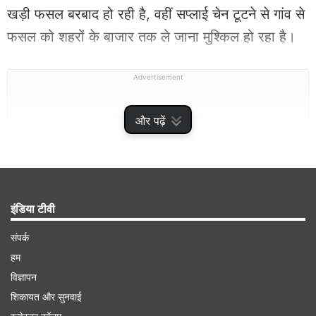
खड़ी फसल बरबाद हो रही है, वहीं स​प्लाई चेन टूटने से गांव से
फसल को शहरों के बाजार तक ले जाना मुश्किल हो रहा है।
Advertisement
और पढ़ें
इंडिया टीवी
संपर्क
हम
विज्ञापन
उत्तर भारत में बरसी महंगाई की आफत
शिकायत और सुनवाई
मौसम की इस मार की वजह से सब्जियों को बुखार आने लगा