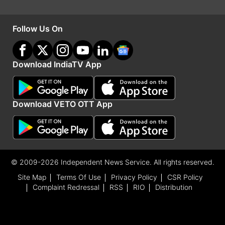
Follow Us On
Download IndiaTV App
Download VETO OTT App
जल्दी नहीं घटेंगी कीमतें
दिल्ली स्थित आजादपुर सब्जी मंडी के सदस्य और आजादपुर
© 2009-2026 Independent News Service. All rights reserved.
टमाटर एसोसिएशन के अध्यक्ष अशोक कौशिक ने कहा, "पिछले
Site Map
Terms Of Use
Privacy Policy
CSR Policy
दो दिनों में भारी बारिश के कारण दिल्ली में टमाटर की आपूर्ति
Complaint Redressal
RSS
RIO
Distribution
और बाधित हुई है। अगर भारी बारिश जारी रही तो कीमतों में
जल्दी कमी आने की संभावना नहीं है।" आजादपुर मंडी में