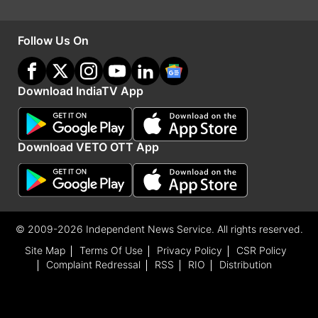
कमोडिटी की कीमतों में गिरावट का दबाव बनेगा।
Follow Us On
Advertisement
Download IndiaTV App
Download VETO OTT App
© 2009-2026 Independent News Service. All rights reserved.
Site Map
Terms Of Use
Privacy Policy
CSR Policy
Complaint Redressal
RSS
RIO
Distribution
India TV
हिंदी न्यूज़
के साथ रहें हर दिन अपडेट, पाएं देश और
दुनिया की हर बड़ी खबर।
Business
से जुड़ी लेटेस्ट खबरों के लिए
अभी विज़िट करें
पैसा
।