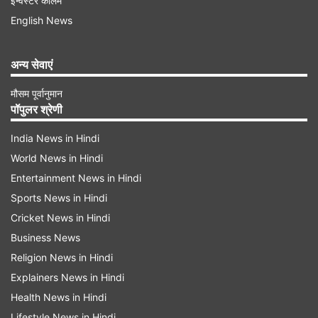
इन्वेस्टर कॉलम
English News
अन्य सेवाएं
मौसम पूर्वानुमान
पॉपुलर श्रेणी
India News in Hindi
World News in Hindi
Entertainment News in Hindi
Sports News in Hindi
कितने पर बंद हुआ पेटीएम का स्टॉक
Cricket News in Hindi
खबर के मुताबिक, बॉम्बे स्टॉक एक्सचेंज के इंडेक्स सेंसेक्स में
Business News
कंपनी का स्टॉक 2.56 प्रतिशत लुढ़ककर 414.55 रुपये
Religion News in Hindi
पर चला गया। जबकि कारोबारी सत्र के दौरान आज पेटीएम
Explainers News in Hindi
Health News in Hindi
का स्टॉक 3.61 प्रतिशत तक टूटकर 410.05 रुपये पर
Lifestyle News in Hindi