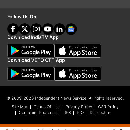
प्रतिशत राज्यों को वापस जाता है।’’
Follow Us On
Advertisement
Download IndiaTV App
Download VETO OTT App
© 2009-2026 Independent News Service. All rights reserved.
Site Map
Terms Of Use
Privacy Policy
CSR Policy
Complaint Redressal
RSS
RIO
Distribution
Advertisement