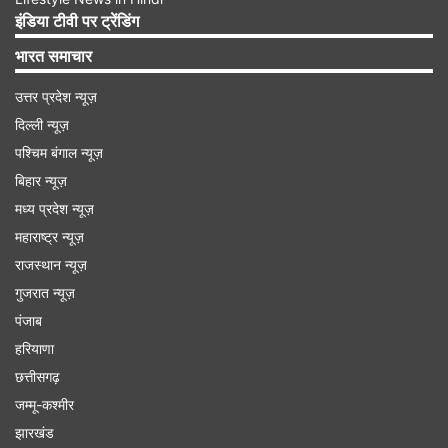
Advertisement
इंडिया टीवी पर ट्रेंडिंग
भारत समाचार
उत्तर प्रदेश न्यूज़
दिल्ली न्यूज़
पश्चिम बंगाल न्यूज़
बिहार न्यूज़
मध्य प्रदेश न्यूज़
महाराष्ट्र न्यूज़
राजस्थान न्यूज़
गुजरात न्यूज़
3. सैलरी से कितना प्रतिशत TDS काटा जाता है?
पंजाब
हरियाणा
टीडीएस की दरें एक प्रतिशत से शुरू होकर 30 प्रतिशत तक
छत्तीसगढ़
होती हैं। अगर हम सिर्फ सैलरी पर लगने वाले टीडीएस की बात
जम्मू-कश्मीर
करें तो इनकम स्लैब के अनुसार व्यक्ति की कुल कमाई पर 10
झारखंड