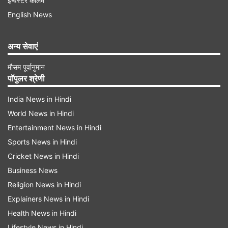
इन्वेस्टर कॉलम
English News
अन्य सेवाएं
मौसम पूर्वानुमान
पॉपुलर श्रेणी
India News in Hindi
World News in Hindi
Entertainment News in Hindi
Sports News in Hindi
प्रधानमंत्री किसान सम्मान निधि
(PM-KISAN) योजना को
Cricket News in Hindi
केंद्र सरकार द्वारा 2019 में लॉन्च किया गया था। इस योजना
Business News
के तहत दो हेक्टेयर तक की जमीन वाले छोटे किसान परिवारों
Religion News in Hindi
को सरकार की तरफ से साल में तीन बराबर किस्‍तों में
Explainers News in Hindi
6000 रुपये की आर्थिक मदद दी जाती है।
Health News in Hindi
Lifestyle News in Hindi