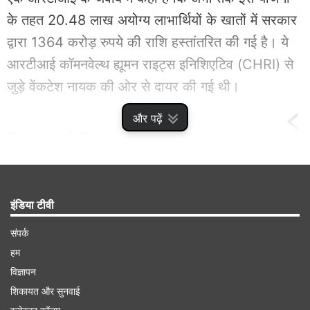
के तहत 20.48 लाख अयोग्‍य लाभार्थियों के खातों में सरकार
द्वारा 1364 करोड़ रुपये की राशि हस्‍तांतरित की गई है। ये
आरटीआई कॉमनवेल्थ ह्यूमन राइट्स इनिशिएटिव (CHRI) से
जुड़े वेंकटेश नायक की ओर से दायर की गई थी।
और पढ़ें
Related
Stories
किसानों के खाते में आएंगे 36000 रुपये, आज ही
रजिस्ट्रेशन कर फ्री में उठाएं मानधन योजना का
इंडिया टीवी
फायदा
संपर्क
हम
विज्ञापन
शिकायत और सुनवाई
Advertisement