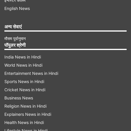
इन्वेस्टर कॉलम
English News
अन्य सेवाएं
मौसम पूर्वानुमान
पॉपुलर श्रेणी
RuPay कार्ड क्या है
India News in Hindi
RuPay यानी रुपे भारतीय राष्ट्रीय भुगतान निगम लिमिटेड
World News in Hindi
(एनपीसीआईएल) की तरफ से शुरू की गई एक बहुराष्ट्रीय
Entertainment News in Hindi
वित्तीय सेवा और भुगतान समाधान प्रणाली है। यह भारत का
Sports News in Hindi
स्वदेशी पेमेंट सर्विस प्लेटफॉर्म है, जिसे आरबीआई द्वारा शुरू
Cricket News in Hindi
Business News
किया गया है। इसका मकसद बहुपक्षीय भुगतान प्रणाली
Religion News in Hindi
स्थापित करना और वित्तीय समावेशन को बढ़ावा देना है। यह
Explainers News in Hindi
न्यूनतम लेनदेन लागत के साथ डेबिट, प्रीपेड और क्रेडिट
Health News in Hindi
कार्ड की एक विस्तृत सीरीज प्रदान करता है। इससे यह
Lifestyle News in Hindi