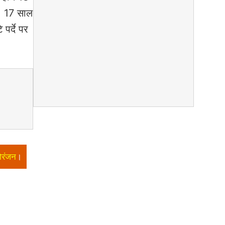
ा। 17 साल
पर्दे पर
ोरंजन
।