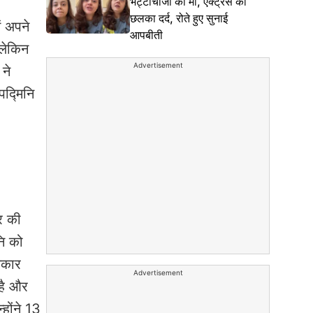
भट्टाचार्जी की मां, एक्ट्रेस का
छलका दर्द, रोते हुए सुनाई
ं अपने
आपबीती
 लेकिन
Advertisement
ने
पद्मिनि
र की
नि को
तकार
Advertisement
 है और
होंने 13