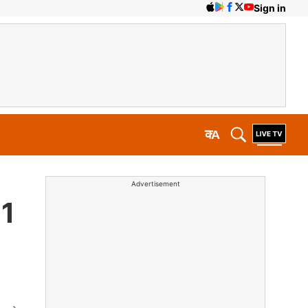
Sign in
क
A
Advertisement
11