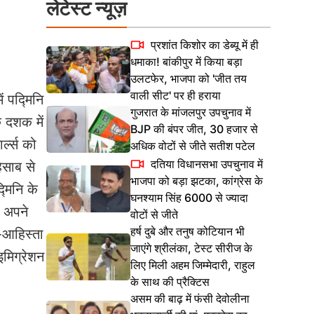
लेटेस्ट न्यूज़
प्रशांत किशोर का डेब्यू में ही
धमाका! बांकीपुर में किया बड़ा
उलटफेर, भाजपा को 'जीत तय
वाली सीट' पर ही हराया
ं पद्मिनि
गुजरात के मांजलपुर उपचुनाव में
 दशक में
BJP की बंपर जीत, 30 हजार से
र्ल्स को
अधिक वोटों से जीते सतीश पटेल
दतिया विधानसभा उपचुनाव में
िसाब से
भाजपा को बड़ा झटका, कांग्रेस के
मिनि के
घनश्याम सिंह 6000 से ज्यादा
र अपने
वोटों से जीते
हर्ष दुबे और तनुष कोटियान भी
ा-आहिस्ता
जाएंगे श्रीलंका, टेस्ट सीरीज के
इमिग्रेशन
लिए मिली अहम जिम्मेदारी, राहुल
के साथ की प्रैक्टिस
असम की बाढ़ में फंसी देवोलीना