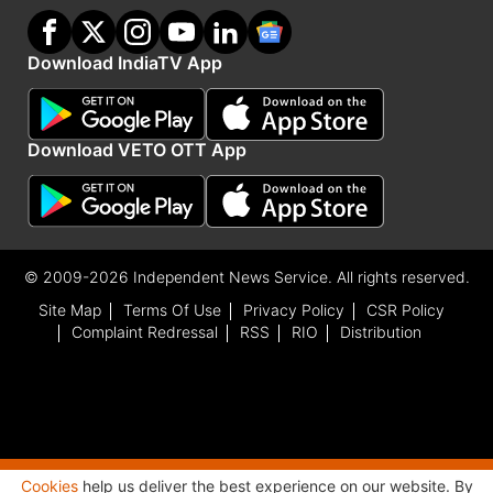
Download IndiaTV App
Download VETO OTT App
© 2009-2026 Independent News Service. All rights reserved.
Site Map
Terms Of Use
Privacy Policy
CSR Policy
Complaint Redressal
RSS
RIO
Distribution
Cookies
help us deliver the best experience on our website. By
Advertisement