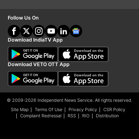
Follow Us On
Download IndiaTV App
Download VETO OTT App
पीएम मोदी ने कई परियोजनाओं की आधारशिला रखीं, जिसमें
हैदराबाद-पणजी इकोनॉमिक कॉरीडोर पर गुडेबेल्लूर से
महबूबनगर तक राष्ट्रीय राजमार्ग-167 को चार लेन बनाना
शामिल है।
© 2009-2026 Independent News Service. All rights reserved.
Site Map
Terms Of Use
Privacy Policy
CSR Policy
Complaint Redressal
RSS
RIO
Distribution
रेलवे की काजीपेट-विजयवाड़ा मल्टी-ट्रैकिंग परियोजना के
विभिन्न खंडों का उद्घाटन किया गया।