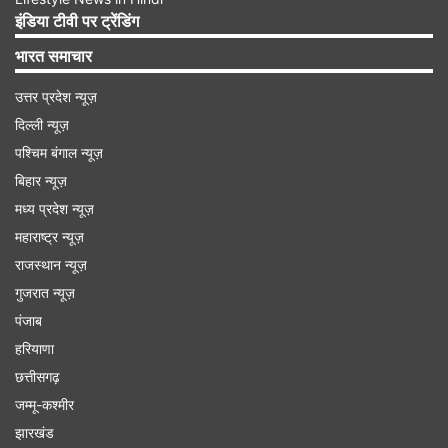
इंडिया टीवी पर ट्रेंडिंग
9,400 करोड़ रुपये की विकास परियोजनाओं की
भारत समाचार
आधारशिला रखी
उत्तर प्रदेश न्यूज़
बता दें कि पीएम मोदी ने हैदराबाद के एचआईसीसी में डिजिटल
दिल्ली न्यूज़
माध्यम से तेलंगाना में लगभग 9,400 करोड़ रुपये की विकास
पश्चिम बंगाल न्यूज़
परियोजनाओं की आधारशिला रखी और उद्घाटन किया। इस
बिहार न्यूज़
अवसर पर तेलंगाना के राज्यपाल शिव प्रताप शुक्ल, मुख्यमंत्री
मध्य प्रदेश न्यूज़
ए.रेवंत रेड्डी, केंद्रीय मंत्री जी. किशन रेड्डी और कई अन्य
महाराष्ट्र न्यूज़
नेता हैदराबाद अंतरराष्ट्रीय सम्मेलन केंद्र (एचआईसीसी) में
राजस्थान न्यूज़
गुजरात न्यूज़
मौजूद रहे।
पंजाब
हरियाणा
Advertisement
छत्तीसगढ़
जम्मू-कश्मीर
झारखंड