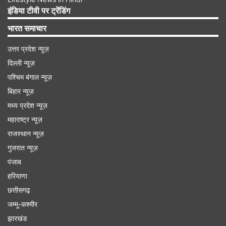
करोड़ रुपये की अनुमानित लागत से विकसित काकतीय मेगा
इंडिया टीवी पर ट्रेंडिंग
टेक्सटाइल पार्क भारत का पहला पूरी तरह से कार्यशील पीएम
भारत समाचार
मित्र पार्क है।
उत्तर प्रदेश न्यूज़
दिल्ली न्यूज़
Advertisement
पश्चिम बंगाल न्यूज़
बिहार न्यूज़
मध्य प्रदेश न्यूज़
महाराष्ट्र न्यूज़
राजस्थान न्यूज़
गुजरात न्यूज़
पंजाब
हरियाणा
छत्तीसगढ़
जम्मू-कश्मीर
झारखंड
राज्यों के विकास के बिना देश की प्रगति संभव नहीं- पीएम