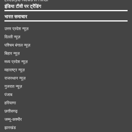
है। माल्या के वकील ने शीर्ष अदालत में यह भी कहा कि उनके
इंडिया टीवी पर ट्रेंडिंग
मुवक्किल पर बकाया राशि 6,203 करोड़ रुपए है लेकिन
भारत समाचार
उन्होंने इसके बदले में जो कीमत बैंकों को देने की बात कही है
उत्तर प्रदेश न्यूज़
वह 14 हजार करोड़ रुपए है, जबकि धन की उगाही केवल
दिल्ली न्यूज़
430 करोड़ रुपए की ही हो पाई है।
पश्चिम बंगाल न्यूज़
बिहार न्यूज़
Advertisement
मध्य प्रदेश न्यूज़
महाराष्ट्र न्यूज़
राजस्थान न्यूज़
गुजरात न्यूज़
पंजाब
हरियाणा
छत्तीसगढ़
जम्मू-कश्मीर
झारखंड