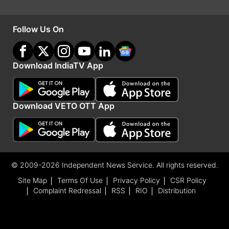
एसएमएस के जरिए ऐसे जानिए अपने शहर में पेट्रोल-डीजल का
रेट
Follow Us On
आप अपने शहर के
पेट्रोल-डीजल के दाम
रोजाना एसएमएस
के जरिए भी चेक कर सकते है। इंडियन ऑयल (IOC) के
Download IndiaTV App
उपभोक्ता RSP<डीलर कोड> लिखकर 9224992249
नंबर पर व एचपीसीएल (HPCL) के उपभोक्ता HPPRICE
Download VETO OTT App
<डीलर कोड> लिखकर 9222201122 नंबर पर भेज सकते
हैं। बीपीसीएल (BPCL) उपभोक्ता RSP<डीलर कोड>
लिखकर 9223112222 नंबर पर भेज सकते हैं।
© 2009-2026 Independent News Service. All rights reserved.
Advertisement
Site Map
Terms Of Use
Privacy Policy
CSR Policy
Complaint Redressal
RSS
RIO
Distribution