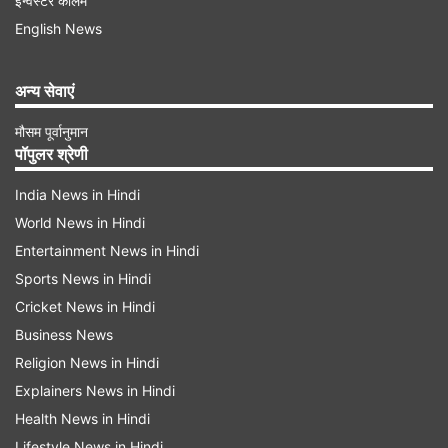
इन्वेस्टर कॉलम
और 65.71 रुपये प्रति लीटर हो गई है।
English News
देश की राजधानी दिल्ली में 1 मार्च के बाद से अब तक पेट्रोल
अन्य सेवाएं
के दाम में 2 रुपए 12 पैसे जबकि डीजल के दाम में 2 रुपए 1
मौसम पूर्वानुमान
पैसे की गिरावट आई है। अंतर्राष्ट्रीय बाजार में कच्चे तेल के
पॉपुलर श्रेणी
दाम में भारी गिरावट से तेल आयात सस्ता हो गया है, इसलिए
India News in Hindi
पेट्रोल और डीजल पर उत्पाद शुल्क में 3 रुपए प्रति लीटर
World News in Hindi
की वृद्धि के बावजूद दोनों वाहन ईधनों के दाम में लगातार
Entertainment News in Hindi
गिरावट का सिलसिला जारी है।
Sports News in Hindi
Cricket News in Hindi
Advertisement
Business News
Religion News in Hindi
Explainers News in Hindi
Health News in Hindi
Lifestyle News in Hindi