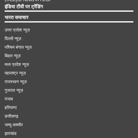
Advertisement
इंडिया टीवी पर ट्रेंडिंग
भारत समाचार
उत्तर प्रदेश न्यूज़
दिल्ली न्यूज़
पश्चिम बंगाल न्यूज़
बिहार न्यूज़
मध्य प्रदेश न्यूज़
महाराष्ट्र न्यूज़
राजस्थान न्यूज़
गुजरात न्यूज़
कोविड-19 के दौरान हिट हुआ था ये ऐप
पंजाब
हरियाणा
माइक्रोसॉफ्ट का ऑफिस सॉफ्टवेयर कार्यालयों में होने वाले
छत्तीसगढ़
रोजमर्रा के कामकाज का ब्योरा दर्ज करने में व्यापक तौर पर
जम्मू-कश्मीर
इस्तेमाल होता रहा है। इस बीच, माइक्रोसॉफ्ट का वीडियो
झारखंड