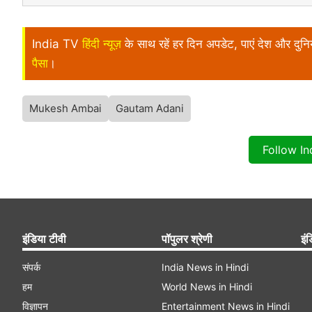
India TV
हिंदी न्यूज़
के साथ रहें हर दिन अपडेट, पाएं देश और दु
पैसा
।
Mukesh Ambai
Gautam Adani
Follow I
इंडिया टीवी
पॉपुलर श्रेणी
इंड
संपर्क
India News in Hindi
हम
World News in Hindi
विज्ञापन
Entertainment News in Hindi