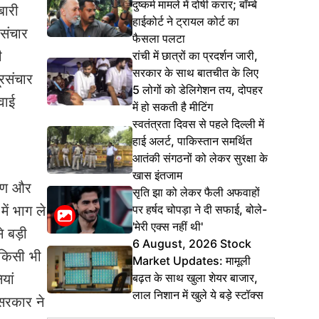
दुष्कर्म मामले में दोषी करार; बॉम्बे
बारी
हाईकोर्ट ने ट्रायल कोर्ट का
रसंचार
फैसला पलटा
ी
रांची में छात्रों का प्रदर्शन जारी,
सरकार के साथ बातचीत के लिए
ूरसंचार
5 लोगों को डेलिगेशन तय, दोपहर
वाई
में हो सकती है मीटिंग
स्वतंत्रता दिवस से पहले दिल्ली में
हाई अलर्ट, पाकिस्तान समर्थित
आतंकी संगठनों को लेकर सुरक्षा के
खास इंतजाम
तरण और
सृति झा को लेकर फैली अफवाहों
पर हर्षद चोपड़ा ने दी सफाई, बोले-
में भाग ले
'मेरी एक्स नहीं थी'
े बड़ी
6 August, 2026 Stock
े किसी भी
Market Updates: मामूली
बढ़त के साथ खुला शेयर बाजार,
यां
लाल निशान में खुले ये बड़े स्टॉक्स
 सरकार ने