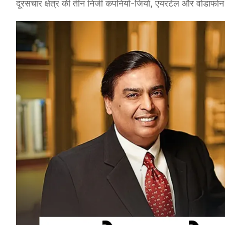
दूरसंचार क्षेत्र की तीन निजी कंपनियों-जियो, एयरटेल और वोडाफो