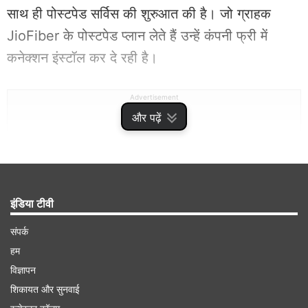
साथ ही पोस्टपेड सर्विस की शुरुआत की है। जो ग्राहक
JioFiber के पोस्टपेड प्लान लेते हैं उन्हें कंपनी फ्री में
कनेक्शन इंस्टॉल कर दे रही है।
Advertisement
और पढ़ें
इंडिया टीवी
संपर्क
हम
विज्ञापन
शिकायत और सुनवाई
क्या है Reliance JioFiber का ऑफर