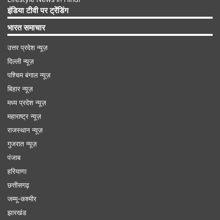
बॉक्स (एसटीबी) प्राप्त कर सकते हैं। आप JioFiber
इंडिया टीवी पर ट्रेंडिंग
पोस्टपेड कनेक्शन के साथ 30 एमबीपीएस स्पीड से लेकर 1
भारत समाचार
जीबीपीएस तक के प्लान प्राप्त कर सकते हैं।
उत्तर प्रदेश न्यूज़
दिल्ली न्यूज़
Advertisement
पश्चिम बंगाल न्यूज़
बिहार न्यूज़
मध्य प्रदेश न्यूज़
महाराष्ट्र न्यूज़
राजस्थान न्यूज़
गुजरात न्यूज़
पंजाब
हरियाणा
छत्तीसगढ़
जम्मू-कश्मीर
झारखंड