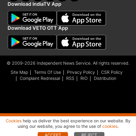
Download IndiaTV App
Download VETO OTT App
© 2009-2026 Independent News Service. All rights reserved.
Site Map
Terms Of Use
Privacy Policy
CSR Policy
Complaint Redressal
RSS
RIO
Distribution
Cookies
help us deliver the best experience on our website. By
Advertisement
using our website, you agree to the use of
cookies
.
ACCEPT
REJECT