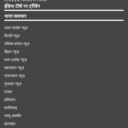
इंडिया टीवी पर ट्रेंडिंग
भारत समाचार
उत्तर प्रदेश न्यूज़
दिल्ली न्यूज़
पश्चिम बंगाल न्यूज़
बिहार न्यूज़
मध्य प्रदेश न्यूज़
महाराष्ट्र न्यूज़
कन्या राशि
राजस्थान न्यूज़
कन्या राशि के व्यापारियों के अच्छे दिन शनि जयंती से शुरू हो
गुजरात न्यूज़
पंजाब
जाएंगे। आर्थिक स्थिति में सुधार होगा। मुनाफे वाली डील
हरियाणा
फाइनल हो सकती है। पुराने निवेश से अच्छा लाभ पाने में
छत्तीसगढ़
सफल रहेंगे। नई नौकरी मिलने के भी योग बन रहे हैं। पुराने
जम्मू-कश्मीर
कर्जों से मुक्ति मिलेगी। विदेश से जुड़े काम में खूब लाभ
झारखंड