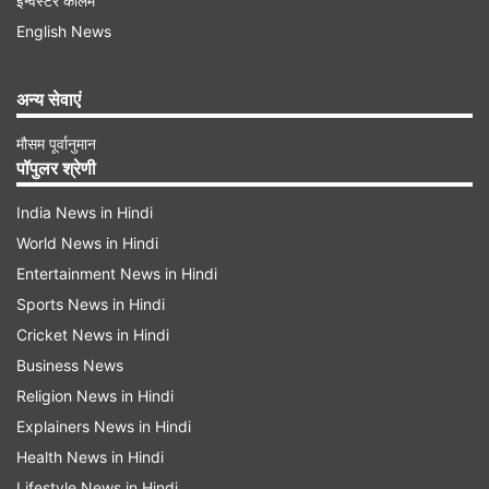
इन्वेस्टर कॉलम
देगा। आर्थिक स्थिति में सुधार आएगा। पार्टनरशिप के काम में
English News
खूब मुनाफा कमाएंगे। बिजनेस में विस्तार भी कर सकते हैं।
जो लोग नौकरी कर रहे हैं वो भी अपना काम शुरू करने की
अन्य सेवाएं
योजना बना सकते हैं।
मौसम पूर्वानुमान
पॉपुलर श्रेणी
सिंह राशि
India News in Hindi
बुधादित्य राजयोग सिंह राशि के उन लोगों के लिए शानदार
World News in Hindi
रहेगा जो बिजनेस कर रहे हैं। कोई बड़ी डील फाइनल हो
Entertainment News in Hindi
सकती है। अचानक से धन लाभ के योग बनेंगे। अटके काम
Sports News in Hindi
पूरे होंगे। निवेश से भी अच्छा लाभ प्राप्त करने में सफल
Cricket News in Hindi
रहेंगे। नई योजनाओं पर काम कर सकते हैं।
Business News
Religion News in Hindi
Advertisement
Explainers News in Hindi
Health News in Hindi
Lifestyle News in Hindi