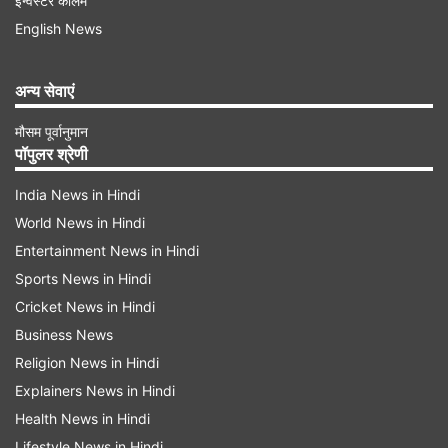
इन्वेस्टर कॉलम
English News
सूखी तुलसी की माला
अन्य सेवाएं
प्राचीन समय से ही वैष्णव परंपराओं में तुलसी की लकड़ी से
बनी माला पहनने की परंपरा रही है। कहा जाता है कि तुलसी
मौसम पूर्वानुमान
पॉपुलर श्रेणी
माला पहनने से व्यक्ति का मन आध्यात्मिकता की ओर आकर्षित
होता है। साथ ही उसे मानसिक शांति भी मिलती है। यह
India News in Hindi
आत्मिक अनुशासन और सकारात्मक सोच का माध्यम भी है।
World News in Hindi
Entertainment News in Hindi
Sports News in Hindi
Advertisement
Cricket News in Hindi
Business News
Religion News in Hindi
Explainers News in Hindi
Health News in Hindi
Lifestyle News in Hindi