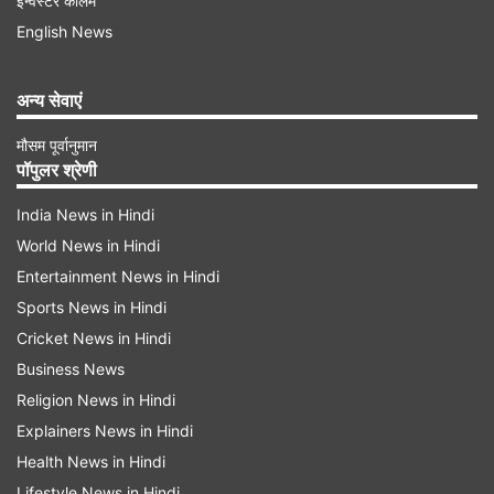
इन्वेस्टर कॉलम
English News
चेन्नई सुपर किंग्स की प्लेइंग XI:
संजू सैमसन (विकेटकीपर),
अन्य सेवाएं
ऋतुराज गायकवाड़ (कप्तान), उर्विल पटेल, कार्तिक शर्मा,
मौसम पूर्वानुमान
डेवाल्ड ब्रेविस, शिवम दुबे, प्रशांत वीर, अकील होसेन, नूर
पॉपुलर श्रेणी
अहमद, अंशुल कंबोज, स्पेंसर जॉनसन
India News in Hindi
सनराइजर्स हैदराबाद की प्लेइंग XI:
अभिषेक शर्मा, इशान
World News in Hindi
किशन (विकेटकीपर), हेनरिक क्लासेन, सलिल अरोड़ा, स्मरण
Entertainment News in Hindi
Sports News in Hindi
रविचंद्रन, नितीश कुमार रेड्डी, पैट कमिंस (कप्तान), शिवांग
Cricket News in Hindi
कुमार, इशान मलिंगा, साकिब हुसैन, प्रफुल्ल हिंगे।
Business News
Religion News in Hindi
Advertisement
Explainers News in Hindi
Health News in Hindi
Lifestyle News in Hindi