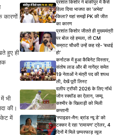
प्रशांत किशोर ने बांकीपुर में कैसे
े
हिला दिया भाजपा का 'अभेद्य'
क कारणों
किला? यहां समझें PK की जीत
का कारण
प्रशांत किशोर जीतते ही मुख्यमंत्री
पर बोल रहे हमला, तो CM
सम्राट चौधरी उन्हें कह रहे- 'बधाई
ते हुए ही
हो'
कर्नाटक में हुआ कैबिनेट विस्तार,
 तक
संतोष लाड और बी नागेंद्र समेत
19 नेताओं ने मंत्री पद की शपथ
ली, देखें पूरी लिस्ट
दलीप ट्रॉफी 2026 के लिए नॉर्थ
जोन स्क्वॉड का ऐलान, जम्मू
में भी
कश्मीर के खिलाड़ी को मिली
 अदा की।
कप्तानी
ेट में
‘स्पाइडर-मैन: ब्रांड न्यू डे’ को
टक्कर दे रहा 'रामायण' ट्रेलर, 4
दिनों में मिले छप्परफाड़ व्यूज