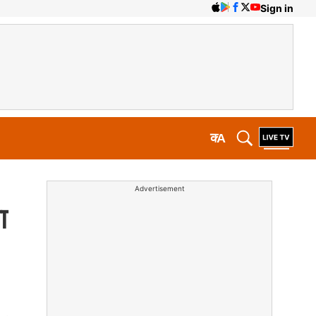
Sign in
क
A
Advertisement
ा