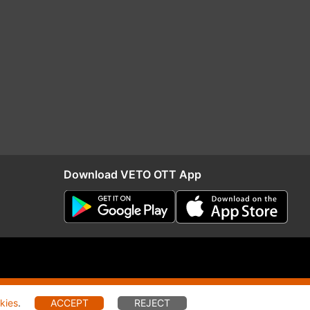
Download VETO OTT App
RIO
Distribution
kies
.
ACCEPT
REJECT