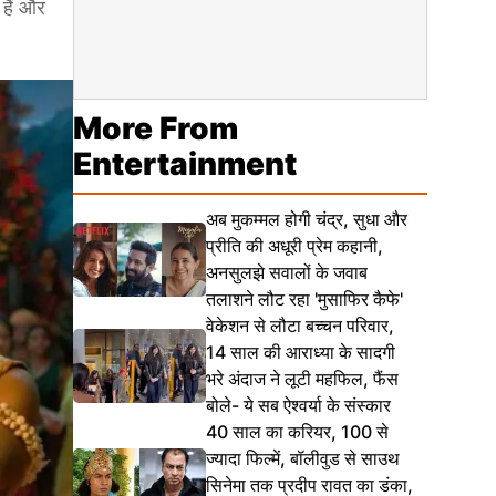
हैं और
More From
Entertainment
अब मुकम्मल होगी चंद्र, सुधा और
प्रीति की अधूरी प्रेम कहानी,
अनसुलझे सवालों के जवाब
तलाशने लौट रहा 'मुसाफिर कैफे'
वेकेशन से लौटा बच्चन परिवार,
14 साल की आराध्या के सादगी
भरे अंदाज ने लूटी महफिल, फैंस
बोले- ये सब ऐश्वर्या के संस्कार
40 साल का करियर, 100 से
ज्यादा फिल्में, बॉलीवुड से साउथ
सिनेमा तक प्रदीप रावत का डंका,