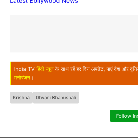
Latest Bollywood News
India TV
हिंदी न्यूज़
के साथ रहें हर दिन अपडेट, पाएं देश और दु
मनोरंजन
।
Krishna
Dhvani Bhanushali
Follow I