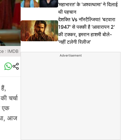
'महाभारत' के 'अश्वत्थामा' ने दिलाई
थी पहचान
देशक्ति Vs नॉस्टैल्जिया! 'बटवारा
1947' से पक्की है 'आवारापन 2'
की टक्कर, इमरान हाशमी बोले-
'नहीं टलेगी रिलीज'
ce : IMDB
Advertisement
ैं,
की चर्चा
े एक
ा था, आज