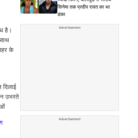
सिनेमा तक प्रदीप रावत का था
डंका
Advertisement
धि है।
े साथ
शहर के
ान दिलाई
उन उभरते
ाओं
Advertisement
ंग