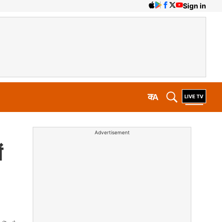
Sign in
क
A
Advertisement
ं