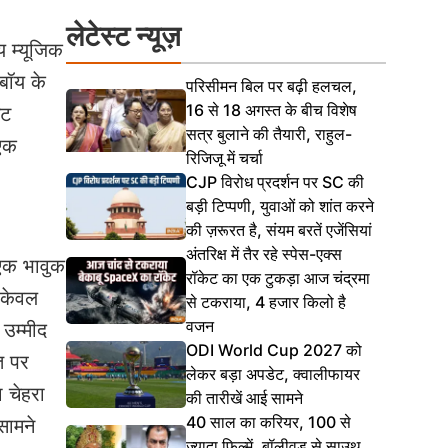
लेटेस्ट न्यूज़
य म्यूजिक
 बॉय के
परिसीमन बिल पर बढ़ी हलचल,
16 से 18 अगस्त के बीच विशेष
ेट
सत्र बुलाने की तैयारी, राहुल-
 एक
रिजिजू में चर्चा
CJP विरोध प्रदर्शन पर SC की
बड़ी टिप्पणी, युवाओं को शांत करने
की ज़रूरत है, संयम बरतें एजेंसियां
अंतरिक्ष में तैर रहे स्पेस-एक्स
र एक भावुक
रॉकेट का एक टुकड़ा आज चंद्रमा
ं केवल
से टकराया, 4 हजार किलो है
वजन
 उम्मीद
ODI World Cup 2027 को
त पर
लेकर बड़ा अपडेट, क्वालीफायर
 चेहरा
की तारीखें आई सामने
40 साल का करियर, 100 से
सामने
ज्यादा फिल्में, बॉलीवुड से साउथ