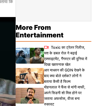
बताया कि
More From
Entertainment
Toxic का ट्रेलर रिलीज,
यश के डबल रोल ने बढ़ाई
एक्साइटमेंट, गैंगस्टर की दुनिया में
दिखा खतरनाक खेल
आर माधवन की GDN देखने के
बाद क्या बोले दर्शक? लोगों ने
बताया कैसी है फिल्म
मोहनलाल ने फैंस से मांगी माफी,
अपने सिडनी शो मिस होने पर
जताया अफसोस, वीजा बना
रुकावट