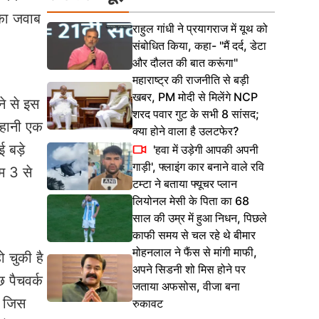
 का जवाब
राहुल गांधी ने प्रयागराज में यूथ को
संबोधित किया, कहा- "मैं दर्द, डेटा
और दौलत की बात करूंगा"
महाराष्ट्र की राजनीति से बड़ी
खबर, PM मोदी से मिलेंगे NCP
े से इस
शरद पवार गुट के सभी 8 सांसद;
कहानी एक
क्या होने वाला है उलटफेर?
 बड़े
'हवा में उड़ेगी आपकी अपनी
गाड़ी', फ्लाइंग कार बनाने वाले रवि
म 3 से
टम्टा ने बताया फ्यूचर प्लान
लियोनल मेसी के पिता का 68
साल की उम्र में हुआ निधन, पिछले
काफी समय से चल रहे थे बीमार
मोहनलाल ने फैंस से मांगी माफी,
 चुकी है
अपने सिडनी शो मिस होने पर
 पैचवर्क
जताया अफसोस, वीजा बना
ी जिस
रुकावट