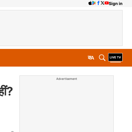
Sign in
क
A
Advertisement
ीं?