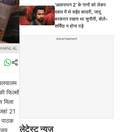
'आवारापन 2' के गानों को लेकर
दबाव में थे सईद कादरी, जादू
बरकरार रखना था चुनौती, बोले-
शर्मिंदा न होना पड़े
Advertisement
OHANLAL
 मलयालम
की फिल्मों
्स मिला
जहां 21
गत पाठक
लेटेस्ट न्यूज़
अजय