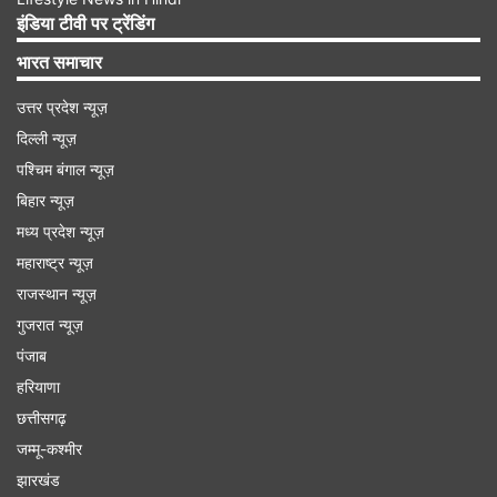
पुलिस ने दो लोगों के खिलाफ चोरी का मामला दर्ज किया,
इंडिया टीवी पर ट्रेंडिंग
जिनकी पहचान मोहम्मद शाहिद अजीम खान और रितेश के रूप
भारत समाचार
में हुई है। पुलिस ने दोनों आरोपियों को गिरफ्तार कर लिया है।
उत्तर प्रदेश न्यूज़
दिल्ली न्यूज़
Advertisement
पश्चिम बंगाल न्यूज़
बिहार न्यूज़
मध्य प्रदेश न्यूज़
महाराष्ट्र न्यूज़
राजस्थान न्यूज़
गुजरात न्यूज़
पंजाब
हरियाणा
छत्तीसगढ़
जम्मू-कश्मीर
झारखंड
पांच महीने में 24 हार्ड डिस्क की चोरी और खरीद-फरोख्त