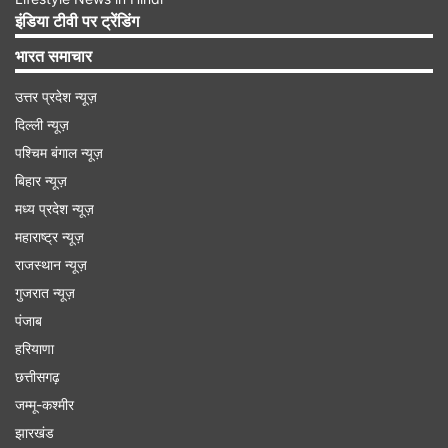
निकिता' के बीच समानताएं बताई हैं, जो कि वीडियो में साफ
इंडिया टीवी पर ट्रेंडिंग
नजर भी आ रही है, कहानी रूप रेख एक ही दिशा में जाती
भारत समाचार
नजर आ रही हैं।
उत्तर प्रदेश न्यूज़
दिल्ली न्यूज़
पश्चिम बंगाल न्यूज़
बिहार न्यूज़
मध्य प्रदेश न्यूज़
Advertisement
महाराष्ट्र न्यूज़
राजस्थान न्यूज़
गुजरात न्यूज़
पंजाब
हरियाणा
छत्तीसगढ़
जम्मू-कश्मीर
झारखंड