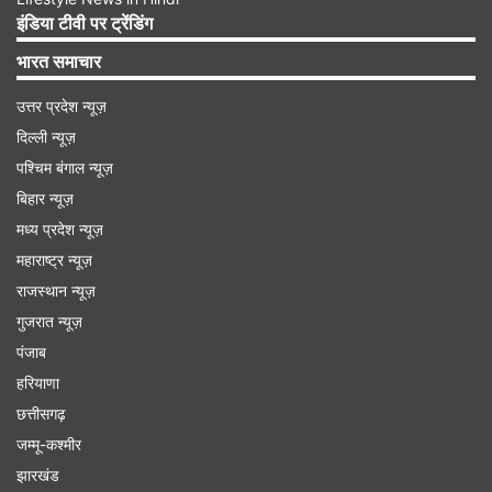
इंडिया टीवी पर ट्रेंडिंग
भारत समाचार
उत्तर प्रदेश न्यूज़
दिल्ली न्यूज़
पश्चिम बंगाल न्यूज़
बिहार न्यूज़
मध्य प्रदेश न्यूज़
महाराष्ट्र न्यूज़
राजस्थान न्यूज़
गुजरात न्यूज़
पंजाब
हरियाणा
छत्तीसगढ़
5 दिसंबर को बॉक्स ऑफिस पर होगा महा क्लैश
जम्मू-कश्मीर
पिछले साल की तरह इस साल भी तीन धमाकेदार फिल्में
झारखंड