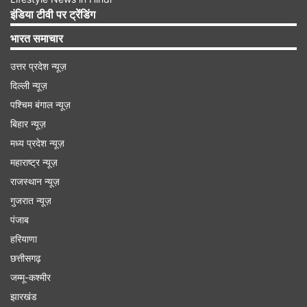
आए यूथ शो 'मिले जब हम तुम' में नुपुर का किरदार निभाकर
इंडिया टीवी पर ट्रेंडिंग
मिली और फिर 'हिटलर दीदी' में इंदिरा का किरदार भी काफी
भारत समाचार
हिट रहा।
उत्तर प्रदेश न्यूज़
दिल्ली न्यूज़
पश्चिम बंगाल न्यूज़
Advertisement
बिहार न्यूज़
मध्य प्रदेश न्यूज़
महाराष्ट्र न्यूज़
राजस्थान न्यूज़
गुजरात न्यूज़
पंजाब
हरियाणा
छत्तीसगढ़
जम्मू-कश्मीर
झारखंड