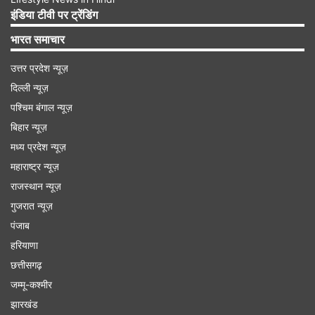
इंडिया टीवी पर ट्रेंडिंग
भारत समाचार
Advertisement
उत्तर प्रदेश न्यूज़
दिल्ली न्यूज़
पश्चिम बंगाल न्यूज़
बिहार न्यूज़
मध्य प्रदेश न्यूज़
महाराष्ट्र न्यूज़
राजस्थान न्यूज़
गुजरात न्यूज़
पंजाब
हरियाणा
जयशंकर ने कहा कि तीसरा, परमाणु विकल्प संबंधी कवायद
छत्तीसगढ़
का लम्बा होना रहा। उन्होंने कहा,‘‘इसके परिणामस्वरूप भारत
जम्मू-कश्मीर
झारखंड
को इस क्षेत्र में प्रभाव बढ़ाने के लिये पराक्रम के साथ संघर्ष