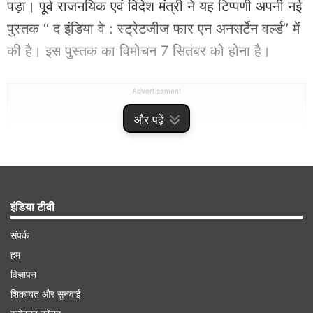
पड़ा। पूर्व राजनयिक एवं विदेश मंत्री ने यह टिप्पणी अपनी नई
पुस्तक ‘‘ द इंडिया वे : स्ट्रेटजीज फार एन अनसर्टेन वर्ल्ड’’ में
की है। इस पुस्तक का विमोचन 7 सितंबर को होना है।
Advertisement
और पढ़ें
इंडिया टीवी
संपर्क
हम
विज्ञापन
शिकायत और सुनवाई
जयशंकर ने इसमें भारत के समक्ष पेश आने वाली चुनौतियों और