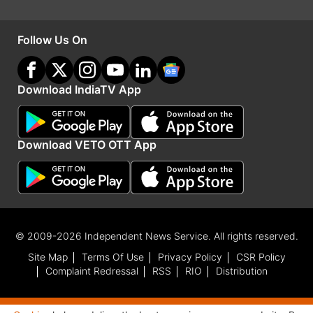
बिजली, डाक, दूरसंचार, बैंक और बीमा क्षेत्र आदि के
निजीकरण को तत्काल रोकने की मांग की है। उन्होंने आयुध
Follow Us On
कारखानों के निगमीकरण को वापस लेने और हर पांच साल में
मूल्य सूचकांक के साथ 26000 रुपये मासिक न्यूनतम वेतन
Download IndiaTV App
की भी मांग की। बता दें कि यूनियन ने पिछले साल श्रम मंत्री
मनसुख मंडाविया को 17 सूत्री मांगों का ज्ञापन सौंपा था।
Download VETO OTT App
(इनपुट-पीटीआई)
Advertisement
© 2009-2026 Independent News Service. All rights reserved.
Site Map
Terms Of Use
Privacy Policy
CSR Policy
Complaint Redressal
RSS
RIO
Distribution