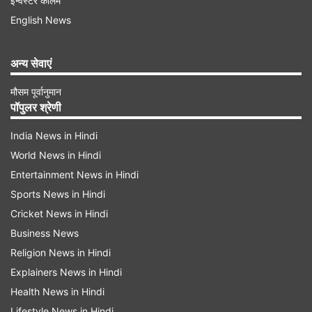
इन्वेस्टर कॉलम
बदलाव करने के उसके सुझाव पर ध्यान दिया है और श्रमिकों
English News
के हित में ऐसे और सुधारात्मक कदम उठाने के लिए भी तैयार
है। संघ ने यह भी कहा कि यह विरोध राजनीति से प्रेरित है।
अन्य सेवाएं
श्रमिक संघों की ये है मांग
मौसम पूर्वानुमान
पॉपुलर श्रेणी
Advertisement
India News in Hindi
World News in Hindi
Entertainment News in Hindi
Sports News in Hindi
Cricket News in Hindi
Business News
Religion News in Hindi
Explainers News in Hindi
Health News in Hindi
Lifestyle News in Hindi