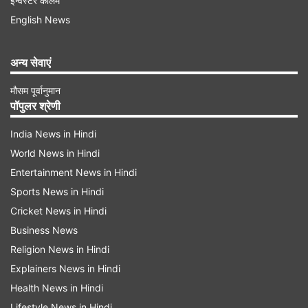
इन्वेस्टर कॉलम
ध्वनि फैलाने वाले यंत्रों के प्रयोग पर प्रतिबंध
English News
बयान में कहा गया है कि जिलाधिकारी ने मेले के दौरान श्री
अन्य सेवाएं
नैना देवी मेला परिसर में लाउडस्पीकर, ढोल, बैंड व अन्य ध्वनि
विस्तारक यंत्रों के प्रयोग पर पूर्ण प्रतिबंध लगा दिया है।
मौसम पूर्वानुमान
पॉपुलर श्रेणी
आवश्यक जन संदेश या घोषणाएं केवल नियंत्रण कक्ष के माध्यम
से ही प्रसारित की जाएंगी।
India News in Hindi
World News in Hindi
Entertainment News in Hindi
Advertisement
Sports News in Hindi
Cricket News in Hindi
Business News
Religion News in Hindi
Explainers News in Hindi
Health News in Hindi
Lifestyle News in Hindi