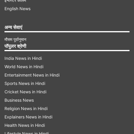
इन्वेस्टर कॉलम
कॉन्सर्ट को अटेंड किया था।
English News
MDMA होने की आशंका
अन्य सेवाएं
जानकारी के मुताबिक, इवेंट में शामिल कई छात्रों ने कथित
तौर पर ड्रग्स का सेवन किया था, जिसमें MDMA होने की
मौसम पूर्वानुमान
पॉपुलर श्रेणी
आशंका है। हालांकि इसकी पुष्टि फोरेंसिक रिपोर्ट आने के बाद
India News in Hindi
ही होगी। देर रात करीब 12 बजे कुछ छात्रों को सांस लेने में
World News in Hindi
तकलीफ होने लगी, जिसके बाद उन्हें नजदीकी अस्पतालों में
Entertainment News in Hindi
भर्ती कराया गया।
Sports News in Hindi
Cricket News in Hindi
Advertisement
Business News
Religion News in Hindi
Explainers News in Hindi
Health News in Hindi
Lifestyle News in Hindi