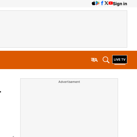
Sign in
क
A
Advertisement
ी