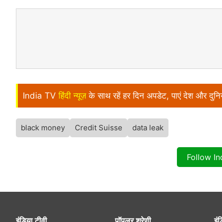
India TV
हिंदी न्यूज़
के साथ रहें हर दिन अपडेट, पाएं देश और दु
black money
Credit Suisse
data leak
Follow I
इंडिया टीवी
पॉपुलर श्रेणी
इंड