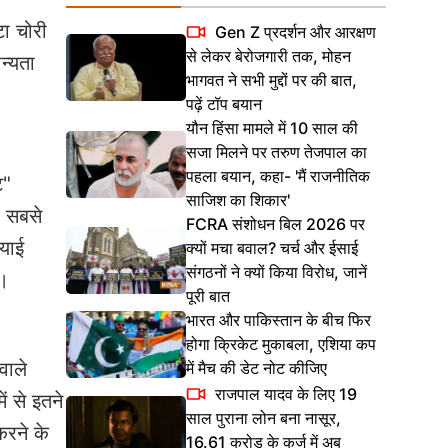
टा चोरी
Gen Z प्रदर्शन और आरक्षण
से लेकर बेरोजगारी तक, मोहन
न्यता
भागवत ने सभी मुद्दों पर की बात,
पढ़ें टॉप बयान
यौन हिंसा मामले में 10 साल की
सजा मिलने पर तरुण तेजपाल का
पहला बयान, कहा- 'मैं राजनीतिक
ट"
साजिश का शिकार'
ए सबसे
FCRA संशोधन बिल 2026 पर
ियाई
क्यों मचा बवाल? चर्च और ईसाई
संगठनों ने क्यों किया विरोध, जानें
ै।
पूरी बात
भारत और पाकिस्तान के बीच फिर
होगा क्रिकेट मुकाबला, एशिया कप
वाले
में मैच की डेट नोट कीजिए
राजपाल यादव के लिए 19
ं से इतने
साल पुराना लोन बना नासूर,
करने के
16.61 करोड़ के कर्ज में अब