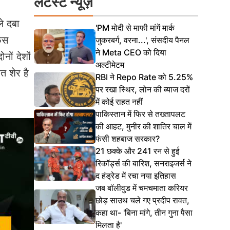
लेटेस्ट न्यूज़
े दबा
'PM मोदी से माफी मांगें मार्क
ेंस
जुकरबर्ग, वरना...', संसदीय पैनल
ने Meta CEO को दिया
नों देशों
अल्टीमेटम
त शेर है
RBI ने Repo Rate को 5.25%
पर रखा स्थिर, लोन की ब्याज दरों
में कोई राहत नहीं
पाकिस्तान में फिर से तख्तापलट
की आहट, मुनीर की शातिर चाल में
फंसी शहबाज सरकार?
21 छक्के और 241 रन से हुई
रिकॉर्ड्स की बारिश, सनराइजर्स ने
द हंड्रेड में रचा नया इतिहास
जब बॉलीवुड में चमचमाता करियर
छोड़ साउथ चले गए प्रदीप रावत,
कहा था- 'बिना मांगे, तीन गुना पैसा
मिलता है'