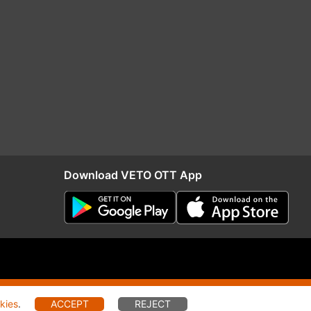
Download VETO OTT App
RIO
Distribution
kies
.
ACCEPT
REJECT