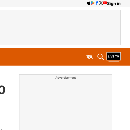
Sign in
क
A
Advertisement
00