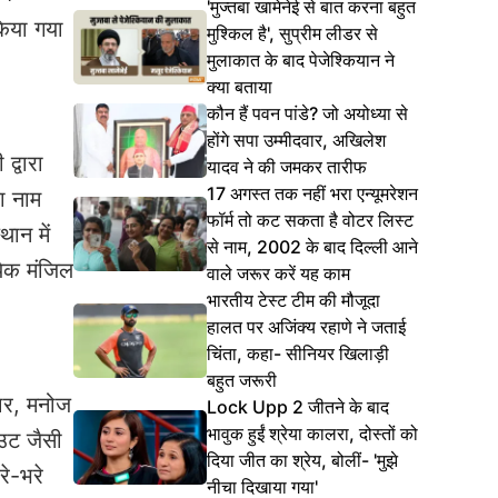
'मुज्तबा खामेनेई से बात करना बहुत
किया गया
मुश्किल है', सुप्रीम लीडर से
मुलाकात के बाद पेजेश्कियान ने
क्या बताया
कौन हैं पवन पांडे? जो अयोध्या से
होंगे सपा उम्मीदवार, अखिलेश
द्वारा
यादव ने की जमकर तारीफ
17 अगस्त तक नहीं भरा एन्यूमरेशन
ा नाम
फॉर्म तो कट सकता है वोटर लिस्ट
थान में
से नाम, 2002 के बाद दिल्ली आने
येक मंजिल
वाले जरूर करें यह काम
भारतीय टेस्ट टीम की मौजूदा
हालत पर अजिंक्य रहाणे ने जताई
चिंता, कहा- सीनियर खिलाड़ी
बहुत जरूरी
सार, मनोज
Lock Upp 2 जीतने के बाद
भावुक हुईं श्रेया कालरा, दोस्तों को
उट जैसी
दिया जीत का श्रेय, बोलीं- 'मुझे
रे-भरे
नीचा दिखाया गया'