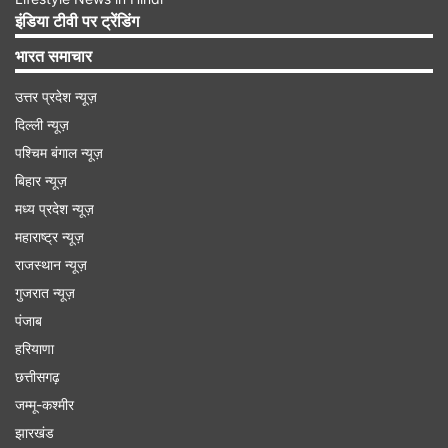
बेचे जाने वाले अधिकांश एआई सोल्यूशंस ‘मूर्खतापूर्ण, पुराने
इंडिया टीवी पर ट्रेंडिंग
प्रोग्राम’ हैं, जिन्हें भविष्य के काम के रूप में प्रचारित किया
भारत समाचार
जाता है। एआई में ‘मशीन लर्निंग’ और ‘डीप लर्निंग’ क्षमताएं
उत्तर प्रदेश न्यूज़
शामिल हैं।
दिल्ली न्यूज़
पश्चिम बंगाल न्यूज़
Advertisement
बिहार न्यूज़
मध्य प्रदेश न्यूज़
महाराष्ट्र न्यूज़
राजस्थान न्यूज़
गुजरात न्यूज़
पंजाब
हरियाणा
छत्तीसगढ़
जम्मू-कश्मीर
झारखंड