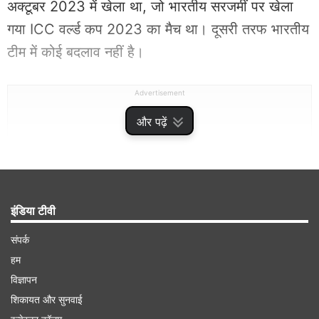
अक्टूबर 2023 में खेला था, जो भारतीय सरजमीं पर खेला
गया ICC वर्ल्ड कप 2023 का मैच था। दूसरी तरफ भारतीय
टीम में कोई बदलाव नहीं है।
Advertisement
और पढ़ें
इंडिया टीवी
संपर्क
हम
विज्ञापन
शिकायत और सुनवाई
पाकिस्तान के लिए पूर्व कप्तान बाबर आजम और इमाम उल हक