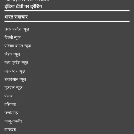
आरसीबी ने दिल्ली कैपिटल्स को जबरदस्त तरीके से मात दी है,
इंडिया टीवी पर ट्रेंडिंग
इससे उसके नेट रन रेट को भी बूस्ट मिला है। टीम ने 8 में से
भारत समाचार
छह मैच जीते हैं और उसके पास 12 अंक हैं। नेट रन रेट की
उत्तर प्रदेश न्यूज़
बात की जाए तो ये अब +1.919 का हो गया है। जो सबसे
दिल्ली न्यूज़
शानदार है। टीम के प्लेऑफ में जाने के 90 प्रतिशत चांस हैं।
पश्चिम बंगाल न्यूज़
बिहार न्यूज़
मध्य प्रदेश न्यूज़
Advertisement
महाराष्ट्र न्यूज़
राजस्थान न्यूज़
गुजरात न्यूज़
पंजाब
हरियाणा
छत्तीसगढ़
जम्मू-कश्मीर
झारखंड