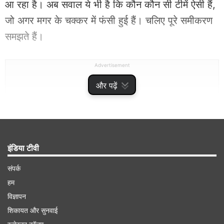
आ रहा है। अब सवाल ये भी है कि कौन कौन सी टीमें ऐसी हैं,
जो अगर मगर के चक्कर में फंसी हुई हैं। चलिए पूरे समीकरण
समझते हैं।
Advertisement
और पढ़ें
इंडिया टीवी
संपर्क
हम
विज्ञापन
शिकायत और सुनवाई
IPL 2026 PlayOffs Race: प्लेऑफ की रेस में कौन