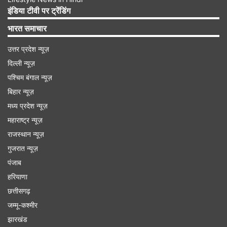
और कोलकाता के दो दो मैच अभी बचे हुए हैं। केकेआर की
इंडिया टीवी पर ट्रेंडिंग
टीम अभी 11 अंक लेकर आठवें नंबर पर है, लेकिन अभी तक
भारत समाचार
वो टीम भी बाहर नहीं हुई है।
उत्तर प्रदेश न्यूज़
दिल्ली न्यूज़
Advertisement
पश्चिम बंगाल न्यूज़
बिहार न्यूज़
मध्य प्रदेश न्यूज़
महाराष्ट्र न्यूज़
राजस्थान न्यूज़
गुजरात न्यूज़
पंजाब
हरियाणा
छत्तीसगढ़
जम्मू-कश्मीर
झारखंड
राजस्थान रॉयल्स के पास आज टॉप 4 में जाने का मौका