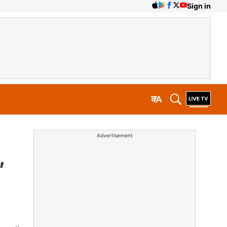
Sign in
क
A
Advertisement
,