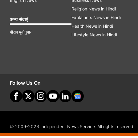
English News
Business News
Religion News in Hindi
Explainers News in Hindi
अन्य सेवाएं
Health News in Hindi
मौसम पूर्वानुमान
Lifestyle News in Hindi
Follow Us On
© 2009-2026 Independent News Service. All rights reserved.
Site Map
Terms Of Use
Privacy Policy
CSR Policy
Com