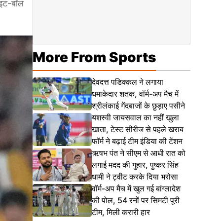
हाइट-बॉल
More From Sports
देवदत्त पडिक्कल ने लगाया
धमाकेदार शतक, वॉर्म-अप मैच में
श्रीलंकाई गेंदबाजों के छुड़ाए पसीने
यशस्वी जायसवाल का नहीं खुला
खाता, टेस्ट सीरीज से पहले खराब
फॉर्म ने बढ़ाई टीम इंडिया की टेंशन
ऋषभ पंत ने सीएम से आधी रात को
लगाई मदद की गुहार, पुष्कर सिंह
धामी ने ट्वीट करके दिया भरोसा
वॉर्म-अप मैच में खुल गई बांग्लादेश
की पोल, 54 रनों पर सिमटी पूरी
टीम, मिली करारी हार