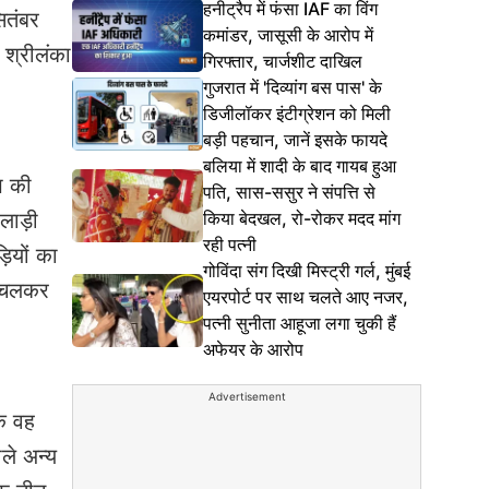
हनीट्रैप में फंसा IAF का विंग
ितंबर
कमांडर, जासूसी के आरोप में
 श्रीलंका
गिरफ्तार, चार्जशीट दाखिल
गुजरात में 'दिव्यांग बस पास' के
डिजीलॉकर इंटीग्रेशन को मिली
बड़ी पहचान, जानें इसके फायदे
बलिया में शादी के बाद गायब हुआ
प की
पति, सास-ससुर ने संपत्ति से
किया बेदखल, रो-रोकर मदद मांग
लाड़ी
रही पत्नी
ियों का
गोविंदा संग दिखी मिस्ट्री गर्ल, मुंबई
गे चलकर
एयरपोर्ट पर साथ चलते आए नजर,
पत्नी सुनीता आहूजा लगा चुकी हैं
अफेयर के आरोप
Advertisement
कि वह
ले अन्य