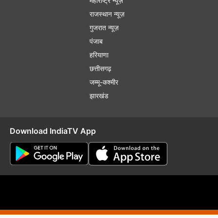
महाराष्ट्र न्यूज़
राजस्थान न्यूज़
गुजरात न्यूज़
पंजाब
हरियाणा
छत्तीसगढ़
जम्मू-कश्मीर
झारखंड
Download IndiaTV App
plaint Redressal
RSS
RIO
Distribution