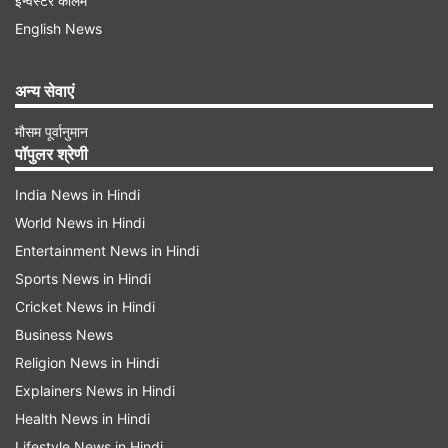
इन्वेस्टर कॉलम
दिया। इससे पहले सबसे तेज महिला T20I फिफ्टी का रिकॉर्ड
English News
सोफी डिवाइन, फोबे लिचफील्ड और ऋचा घोष के नाम संयुक्त
रूप से दर्ज था, जिन्होंने 18-18 गेंदों में अर्धशतक लगाया था।
अन्य सेवाएं
फातिमा की यह पारी सिर्फ इंटरनेशनल क्रिकेट तक सीमित
मौसम पूर्वानुमान
पॉपुलर श्रेणी
नहीं रही। उन्होंने वूमेन्स T20 क्रिकेट में सबसे तेज फिफ्टी
के रिकॉर्ड की भी बराबरी कर ली। इससे पहले यह कारनामा
India News in Hindi
मैरी केली ने 2022 में वार्विकशर के लिए और लॉरा हैरिस ने
World News in Hindi
Entertainment News in Hindi
इस साल न्यूजीलैंड के सुपर स्मैश टूर्नामेंट में किया था।
Sports News in Hindi
Cricket News in Hindi
Advertisement
Business News
Religion News in Hindi
Explainers News in Hindi
Health News in Hindi
Lifestyle News in Hindi