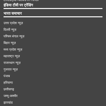
न्यूजीलैंड की टीम 16 जबकि डिफेंडिंग चैंपियन साउथ
इंडिया टीवी पर ट्रेंडिंग
अफ्रीकी टीम सिर्फ 14 मैच खेलेगी। वेस्टइंडीज के लिए भी
भारत समाचार
14 टेस्ट मैच निर्धारित हैं। पाकिस्तान की टीम 13 मैचों में
उत्तर प्रदेश न्यूज़
हिस्सा लेगी। बांग्लादेश और श्रीलंका के हिस्से में सबसे कम
दिल्ली न्यूज़
टेस्ट मैच आए हैं। दोनों टीमों को सिर्फ 12-12 टेस्ट मैच
पश्चिम बंगाल न्यूज़
खेलने का मौका मिलेगा।
बिहार न्यूज़
मध्य प्रदेश न्यूज़
Advertisement
महाराष्ट्र न्यूज़
राजस्थान न्यूज़
गुजरात न्यूज़
पंजाब
हरियाणा
छत्तीसगढ़
जम्मू-कश्मीर
झारखंड