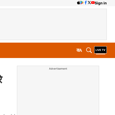
Sign in
क
A
Advertisement
े