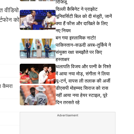
रिजिजू
दिल्ली कैबिनेट ने प्राइवेट
हुत वीडियो
यूनिवर्सिटी बिल को दी मंजूरी, जानें
र्टफोन को
क्या हैं फीस और दाखिले के लिए
नए नियम
बन गया इस्लामिक नाटो!
पाकिस्तान-सऊदी अरब-तुर्किये ने
संयुक्त रक्षा समझौते पर किए
हस्ताक्षर
थलापति विजय और पत्नी के रिश्ते
में आया नया मोड़, संगीता ने लिया
यू-टर्न, वापस ली तलाक की अर्जी
ा कैमरा
डीएसपी मोहम्मद सिराज को रास
नहीं आया नया हेयर स्टाइल, पूरे
दिन तरसते रहे
Advertisement