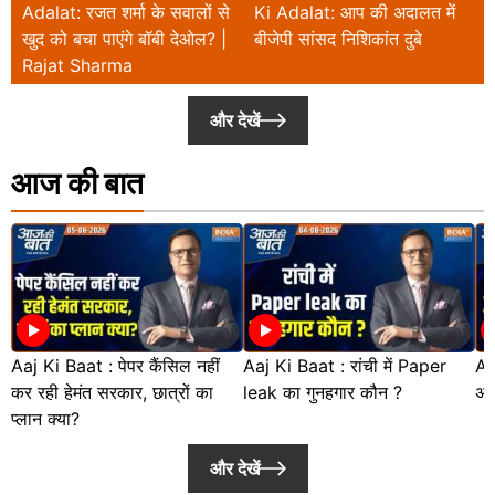
Adalat: रजत शर्मा के सवालों से
Ki Adalat: आप की अदालत में
A
खुद को बचा पाएंगे बॉबी देओल? |
बीजेपी सांसद निशिकांत दुबे
व
Rajat Sharma
और देखें
आज की बात
Aaj Ki Baat : पेपर कैंसिल नहीं
Aaj Ki Baat : रांची में Paper
Aa
कर रही हेमंत सरकार, छात्रों का
leak का गुनहगार कौन ?
अध्
प्लान क्या?
और देखें