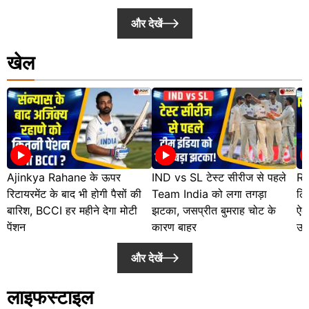
और देखें
खेल
Ajinkya Rahane के ऊपर
IND vs SL टेस्ट सीरीज से पहले
Ra
रिटायरमेंट के बाद भी होगी पैसों की
Team India को लगा तगड़ा
लि
बारिश, BCCI हर महीने देगा मोटी
झटका, जसप्रीत बुमराह चोट के
ऐल
पेंशन
कारण बाहर
उप
और देखें
लाइफस्टाइल