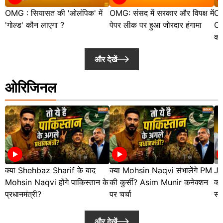
OMG : सियासत की 'ओलंपिक' में
OMG: संसद में सरकार और विपक्ष में
OM
'गोल्ड' कौन लाएगा ?
पेपर लीक पर हुआ जोरदार हंगामा
Op
क्
और देखें
ओरिजिनल
क्या Shehbaz Sharif के बाद
क्या Mohsin Naqvi संभालेंगे PM
JP
Mohsin Naqvi होंगे पाकिस्तान के
की कुर्सी? Asim Munir कनेक्शन
क्य
प्रधानमंत्री?
पर चर्चा
सो
और देखें