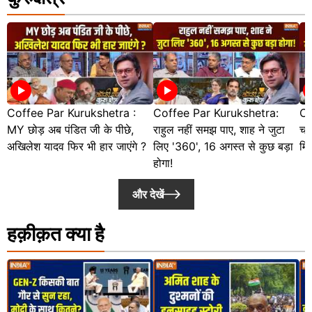
Coffee Par Kurukshetra :
Coffee Par Kurukshetra:
Co
MY छोड़ अब पंडित जी के पीछे,
राहुल नहीं समझ पाए, शाह ने जुटा
चढ़
अखिलेश यादव फिर भी हार जाएंगे ?
लिए '360', 16 अगस्त से कुछ बड़ा
मि
होगा!
और देखें
हक़ीक़त क्या है