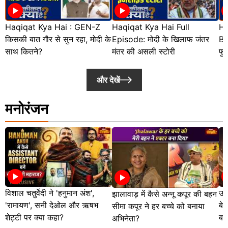
Haqiqat Kya Hai : GEN-Z
Haqiqat Kya Hai Full
Ha
किसकी बात गौर से सुन रहा, मोदी के
Episode: मोदी के खिलाफ जंतर
BJ
साथ कितने?
मंतर की असली स्टोरी
फुल
और देखें
मनोरंजन
विशाल चतुर्वेदी ने 'हनुमान अंश',
उज
झालावाड़ में कैसे अन्नू कपूर की बहन
'रामायण', सनी देओल और ऋषभ
बे
सीमा कपूर ने हर बच्चे को बनाया
शेट्टी पर क्या कहा?
बता
अभिनेता?