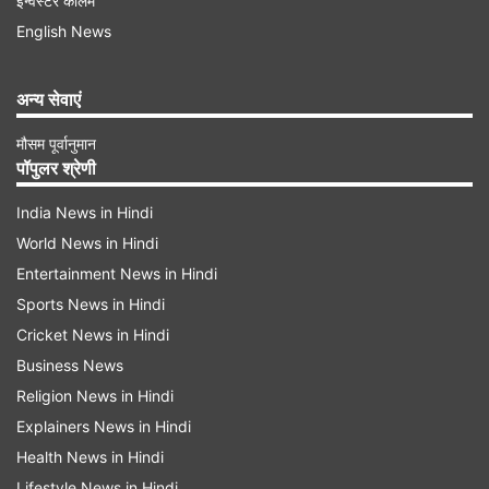
इन्वेस्टर कॉलम
English News
अन्य सेवाएं
सॉल्ट लेक स्टेडियम के बाहर लगी प्रतिमा में एक फुटबॉल
मौसम पूर्वानुमान
प्लेयर को दर्शाया गया था, जिसमें उसके दोनों पैर तो फुटबॉल
पॉपुलर श्रेणी
के साथ दिखाए गए थे लेकिन कमर से ऊपर के हिस्से में केवल
India News in Hindi
एक फुटबॉल रखी गई थी। ये एक तरह से क्रिएटिव फील देने
World News in Hindi
के लिए बनाई गई प्रतिमा थी। इसे ममता बनर्जी ने डिजाइन
Entertainment News in Hindi
किया था और इसे स्टेडियम के मुख्य प्रवेश द्वार के सामने
Sports News in Hindi
लगाया गया था।
Cricket News in Hindi
Business News
Religion News in Hindi
Explainers News in Hindi
Health News in Hindi
Lifestyle News in Hindi