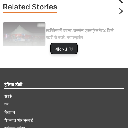
Related
Stories
ऋषिकेश में हादसा, उज्जैन एक्सप्रेस के 3 डिब्बे
पटरी से उतरे, मचा हड़कंप
और पढ़ें
Advertisement
इंडिया टीवी
संपर्क
हम
विज्ञापन
शिकायत और सुनवाई