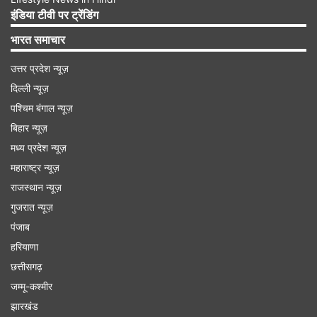
Advertisement
इंडिया टीवी पर ट्रेंडिंग
भारत समाचार
उत्तर प्रदेश न्यूज़
दिल्ली न्यूज़
पश्चिम बंगाल न्यूज़
बिहार न्यूज़
मध्य प्रदेश न्यूज़
महाराष्ट्र न्यूज़
राजस्थान न्यूज़
गुजरात न्यूज़
पश्चिम बंगाल चुनाव में जीत के बाद से बीजेपी का जोश हाई
पंजाब
हरियाणा
गौरतलब है कि पश्चिम बंगाल विधानसभा चुनाव में बीजेपी को
छत्तीसगढ़
प्रचंड जीत मिली है और टीएमसी को हार का सामना करना
जम्मू-कश्मीर
पड़ा है। बीजेपी ने इस चुनाव में 207 सीटें हासिल की हैं, वहीं
झारखंड