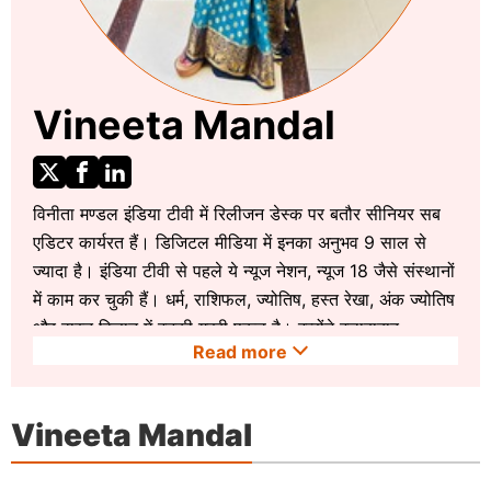
Vineeta Mandal
विनीता मण्डल इंडिया टीवी में रिलीजन डेस्क पर बतौर सीनियर सब
एडिटर कार्यरत हैं। डिजिटल मीडिया में इनका अनुभव 9 साल से
ज्यादा है। इंडिया टीवी से पहले ये न्यूज नेशन, न्यूज 18 जैसे संस्थानों
में काम कर चुकी हैं। धर्म, राशिफल, ज्योतिष, हस्त रेखा, अंक ज्योतिष
और वास्तु विज्ञान में इनकी गहरी पकड़ है। इन्होंने इलाहाबाद
Read more
विश्वविद्यालय (Allahabad University) से पत्रकारिता में
ग्रेजुएशन और भारतीय जनसंचार संस्थान (IIMC), दिल्ली से
पत्रकारिता में पीजी डिप्लोमा की डिग्री हासिल की है। आप इनसे
Vineeta Mandal
vineetamandal@indiatvnews.com
पर संपर्क कर सकते
हैं।